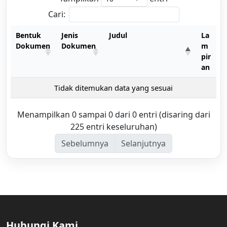
Cari:
Bentuk
Jenis
Judul
La
Dokumen
Dokumen
m
pir
an
Tidak ditemukan data yang sesuai
Menampilkan 0 sampai 0 dari 0 entri (disaring dari
225 entri keseluruhan)
Sebelumnya
Selanjutnya
Hubungi Kami