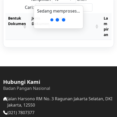
Cari:
Sedang memproses...
Bentuk
Jenis
Judul
La
Dokumen
Dokumen
m
pir
an
Hubungi Kami
Badan Pangan Nasional
Jalan Harsono RM No. 3 Ragunan Jakarta Selatan, DKI
Jakarta, 12550
(021) 7807377